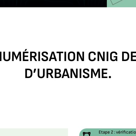
 NUMÉRISATION CNIG 
D’URBANISME.
Etape 2 : vérificat