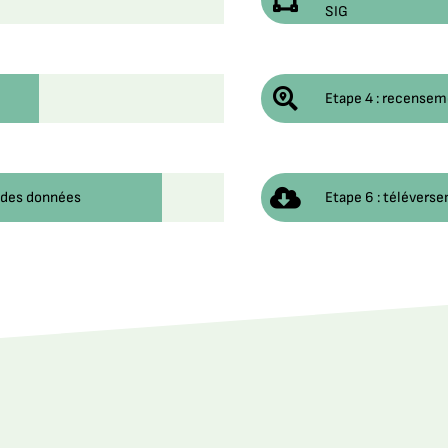
SIG
Etape 4 : recensem
n des données
Etape 6 : téléverse