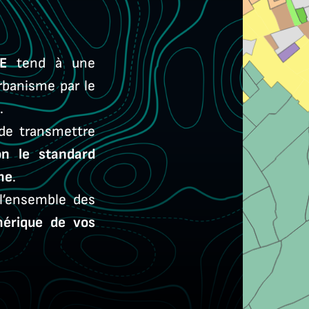
IRE
tend à une
banisme par le
.
 de transmettre
n le standard
me
.
’ensemble des
mérique de vos